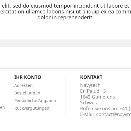
g elit, sed do eiusmod tempor incididunt ut labore e
rcitation ullamco laboris nisi ut aliquip ex ea com
dolor in reprehenderit.
IHR KONTO
KONTAKT
Navytech
Adressen
En Palud 15
Bestellungen
1643 Gumefens
Persönliche Angaben
Schweiz
gen
Rückvergütungen
Rufen Sie uns an:
+41 (
E-Mail:
contact@navyte