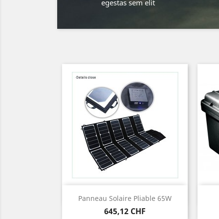
egestas sem elit
Vorschau

Panneau Solaire Pliable 65W
Preis
645,12 CHF