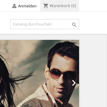
shopping_cart


Warenkorb
(0)
Anmelden

Weiter
