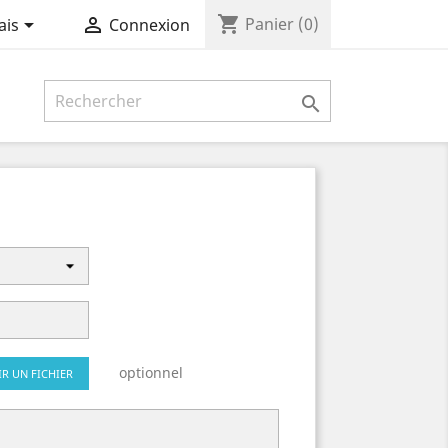
shopping_cart


Panier
(0)
ais
Connexion

optionnel
IR UN FICHIER