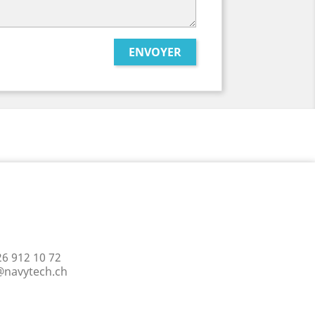
26 912 10 72
@navytech.ch